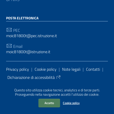
POSTA ELETTRONICA
PEC
moic81800t@pec.istruzione.it
Email
moic81800t@istruzione.it
Sezione Link Utili
Privacy policy
|
Cookie policy
|
Note legali
|
Contatti
|
Dichiarazione di accessibilità
Tema grafico
ItaliaWP2
| Basato sul
Prototipo per siti
Questo sito utilizza cookie tecnici, analytics e di terze parti.
PA di AgID
| Realizzato con
WordPress
da
Proseguendo nella navigazione accetti l’utilizzo dei cookie.
Mediasoft
s
Accetto
Cookie policy