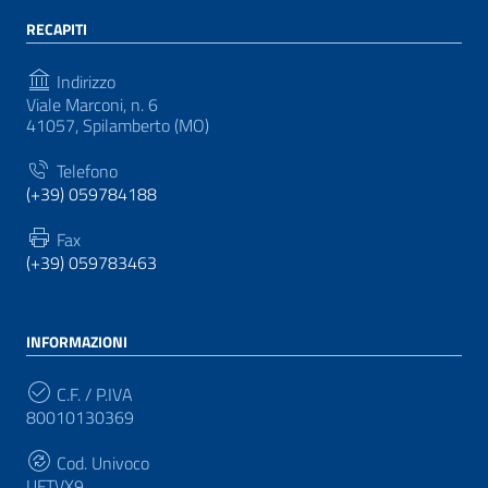
RECAPITI
Indirizzo
Viale Marconi, n. 6
41057, Spilamberto (MO)
Telefono
(+39) 059784188
Fax
(+39) 059783463
INFORMAZIONI
C.F. / P.IVA
80010130369
Cod. Univoco
UFTVX9