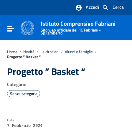
Vai ai contenuti
Accedi
Cerca
Vai al menu di navigazione
Vai al footer
Istituto Comprensivo Fabriani
Attiva / disattiva la navigazione
Sito web ufficiale dell'IC Fabriani -
Spilamberto
Home
/
Novità
/
Le circolari
/
Alunni e famiglie
/
Progetto ” Basket “
Progetto ” Basket “
Categorie
Senza categoria
Data:
7 Febbraio 2024