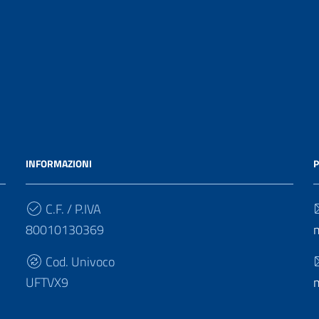
INFORMAZIONI
P
C.F. / P.IVA
80010130369
Cod. Univoco
UFTVX9