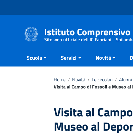
Vai ai contenuti
Vai al menu di navigazione
Vai al footer
Istituto Comprensivo 
Sito web ufficiale dell'IC Fabriani - Spilamb
Scuola
Servizi
Novità
D
Home
/
Novità
/
Le circolari
/
Alunni 
Visita al Campo di Fossoli e Museo al 
Visita al Campo 
Museo al Deport