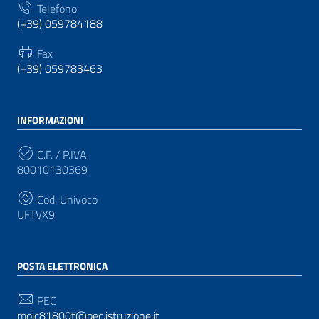
Telefono
(+39) 059784188
Fax
(+39) 059783463
INFORMAZIONI
C.F. / P.IVA
80010130369
Cod. Univoco
UFTVX9
POSTA ELETTRONICA
PEC
moic81800t@pec.istruzione.it