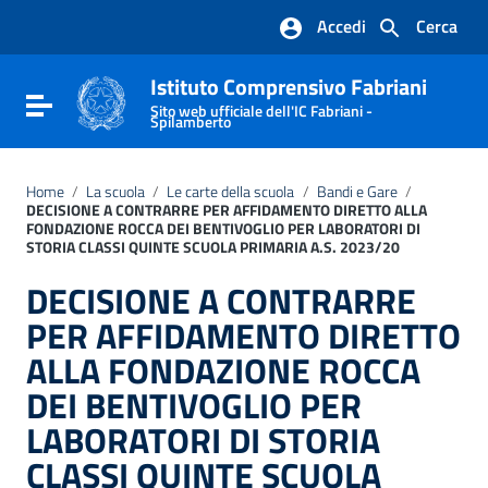
Vai ai contenuti
Accedi
Cerca
Vai al menu di navigazione
Vai al footer
Istituto Comprensivo Fabriani
Attiva / disattiva la navigazione
Sito web ufficiale dell'IC Fabriani -
Spilamberto
Home
/
La scuola
/
Le carte della scuola
/
Bandi e Gare
/
DECISIONE A CONTRARRE PER AFFIDAMENTO DIRETTO ALLA
FONDAZIONE ROCCA DEI BENTIVOGLIO PER LABORATORI DI
STORIA CLASSI QUINTE SCUOLA PRIMARIA A.S. 2023/20
DECISIONE A CONTRARRE
PER AFFIDAMENTO DIRETTO
ALLA FONDAZIONE ROCCA
DEI BENTIVOGLIO PER
LABORATORI DI STORIA
CLASSI QUINTE SCUOLA