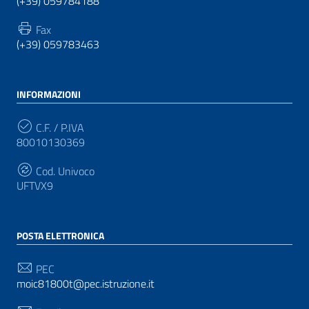
(+39) 059784188
Fax
(+39) 059783463
INFORMAZIONI
C.F. / P.IVA
80010130369
Cod. Univoco
UFTVX9
POSTA ELETTRONICA
PEC
moic81800t@pec.istruzione.it