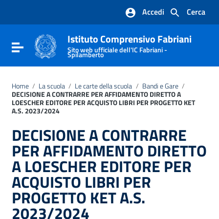
Vai ai contenuti
Accedi
Cerca
Vai al menu di navigazione
Vai al footer
Istituto Comprensivo Fabriani
Attiva / disattiva la navigazione
Sito web ufficiale dell'IC Fabriani -
Spilamberto
Home
/
La scuola
/
Le carte della scuola
/
Bandi e Gare
/
DECISIONE A CONTRARRE PER AFFIDAMENTO DIRETTO A
LOESCHER EDITORE PER ACQUISTO LIBRI PER PROGETTO KET
A.S. 2023/2024
DECISIONE A CONTRARRE
PER AFFIDAMENTO DIRETTO
A LOESCHER EDITORE PER
ACQUISTO LIBRI PER
PROGETTO KET A.S.
2023/2024