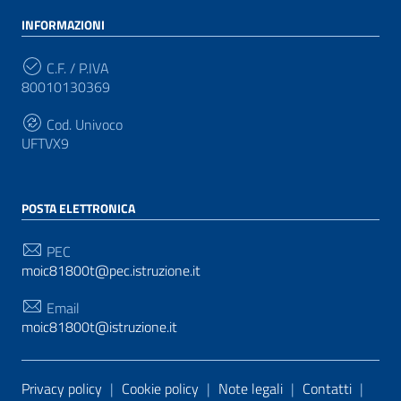
INFORMAZIONI
C.F. / P.IVA
80010130369
Cod. Univoco
UFTVX9
POSTA ELETTRONICA
PEC
moic81800t@pec.istruzione.it
Email
moic81800t@istruzione.it
Sezione Link Utili
Privacy policy
|
Cookie policy
|
Note legali
|
Contatti
|