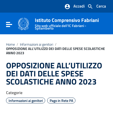
Vai ai contenuti
Accedi
Cerca
Vai al menu di navigazione
Vai al footer
Istituto Comprensivo Fabriani
Attiva / disattiva la navigazione
Sito web ufficiale dell'IC Fabriani -
Spilamberto
Home
/
Informazioni ai genitori
/
OPPOSIZIONE ALL’UTILIZZO DEI DATI DELLE SPESE SCOLASTICHE
ANNO 2023
OPPOSIZIONE ALL’UTILIZZO
DEI DATI DELLE SPESE
SCOLASTICHE ANNO 2023
Categorie
Informazioni ai genitori
Pago in Rete PA