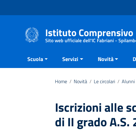
Vai ai contenuti
Vai al menu di navigazione
Vai al footer
Istituto Comprensivo 
Sito web ufficiale dell'IC Fabriani - Spilamb
Scuola
Servizi
Novità
D
Home
/
Novità
/
Le circolari
/
Alunni 
Iscrizioni alle 
di II grado A.S