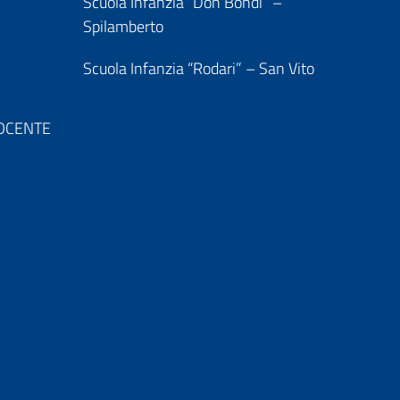
Scuola Infanzia “Don Bondi” –
Spilamberto
Scuola Infanzia “Rodari” – San Vito
 DOCENTE