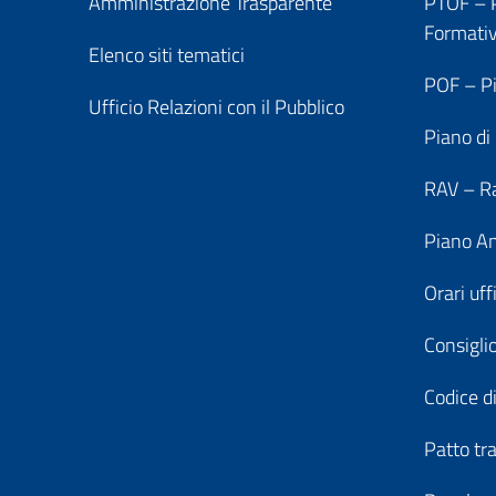
Amministrazione Trasparente
PTOF – P
Formati
Elenco siti tematici
POF – Pi
Ufficio Relazioni con il Pubblico
Piano di
RAV – Ra
Piano An
Orari uff
Consiglio
Codice di
Patto tr