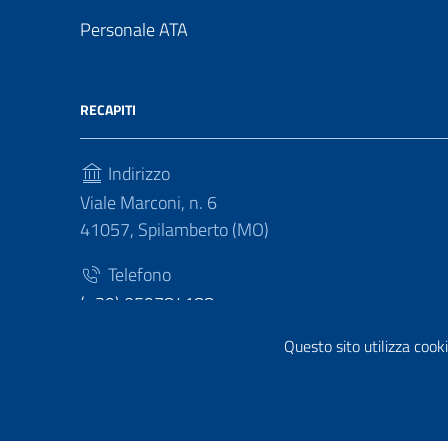
Personale ATA
RECAPITI
Indirizzo
Viale Marconi, n. 6
41057, Spilamberto (MO)
Telefono
(+39) 059784188
Questo sito utilizza cooki
Fax
(+39) 059783463