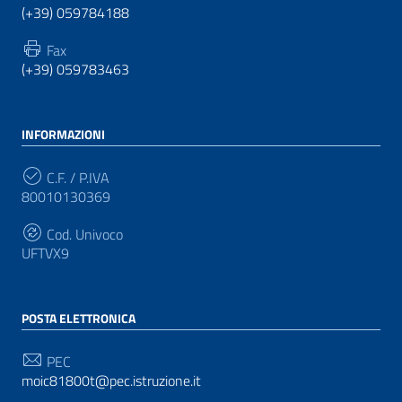
(+39) 059784188
Fax
(+39) 059783463
INFORMAZIONI
C.F. / P.IVA
80010130369
Cod. Univoco
UFTVX9
POSTA ELETTRONICA
PEC
moic81800t@pec.istruzione.it