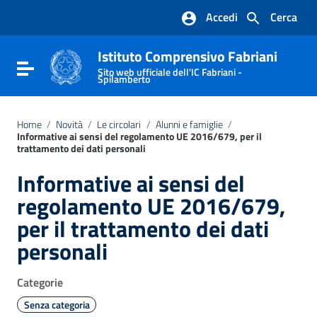
Vai ai contenuti
Accedi
Cerca
Vai al menu di navigazione
Vai al footer
Istituto Comprensivo Fabriani
Attiva / disattiva la navigazione
Sito web ufficiale dell'IC Fabriani -
Spilamberto
Home
/
Novità
/
Le circolari
/
Alunni e famiglie
/
Informative ai sensi del regolamento UE 2016/679, per il
trattamento dei dati personali
Informative ai sensi del
regolamento UE 2016/679,
per il trattamento dei dati
personali
Categorie
Senza categoria