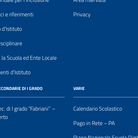
ici e riferimenti
Privacy
 d’Istituto
sciplinare
a la Scuola ed Ente Locale
nti d’Istituto
ECONDARIE DI I GRADO
VARIE
c. di I grado “Fabriani” –
Calendario Scolastico
erto
Pago in Rete – PA
Piano Nazionale Scuola Digi