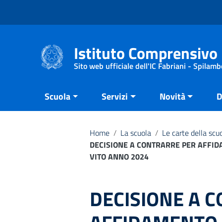
Vai ai contenuti
Vai al menu di navigazione
Vai al footer
Istituto Comprensivo 
Sito web ufficiale dell'IC Fabriani - Spilamb
Scuola
Servizi
Novità
D
Home
/
La scuola
/
Le carte della scu
DECISIONE A CONTRARRE PER AFFID
VITO ANNO 2024
DECISIONE A 