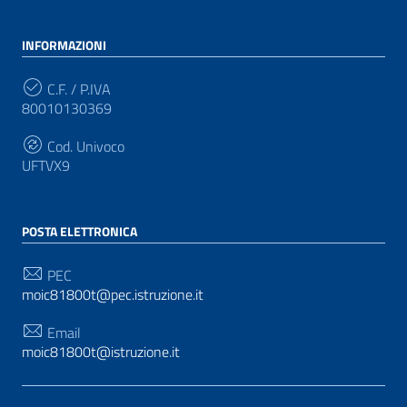
INFORMAZIONI
C.F. / P.IVA
80010130369
Cod. Univoco
UFTVX9
POSTA ELETTRONICA
PEC
moic81800t@pec.istruzione.it
Email
moic81800t@istruzione.it