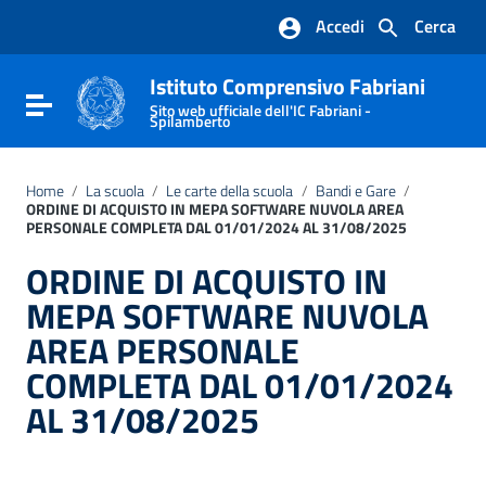
Vai ai contenuti
Accedi
Cerca
Vai al menu di navigazione
Vai al footer
Istituto Comprensivo Fabriani
Attiva / disattiva la navigazione
Sito web ufficiale dell'IC Fabriani -
Spilamberto
Home
/
La scuola
/
Le carte della scuola
/
Bandi e Gare
/
ORDINE DI ACQUISTO IN MEPA SOFTWARE NUVOLA AREA
PERSONALE COMPLETA DAL 01/01/2024 AL 31/08/2025
ORDINE DI ACQUISTO IN
MEPA SOFTWARE NUVOLA
AREA PERSONALE
COMPLETA DAL 01/01/2024
AL 31/08/2025