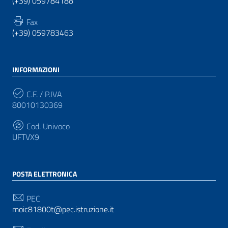
(+39) 059784188
Fax
(+39) 059783463
INFORMAZIONI
C.F. / P.IVA
80010130369
Cod. Univoco
UFTVX9
POSTA ELETTRONICA
PEC
moic81800t@pec.istruzione.it