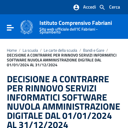
Vai ai contenuti
Accedi
Cerca
Vai al menu di navigazione
Vai al footer
Istituto Comprensivo Fabriani
Attiva / disattiva la navigazione
Sito web ufficiale dell'IC Fabriani -
Spilamberto
Home
/
La scuola
/
Le carte della scuola
/
Bandi e Gare
/
DECISIONE A CONTRARRE PER RINNOVO SERVIZI INFORMATICI
SOFTWARE NUVOLA AMMINISTRAZIONE DIGITALE DAL
01/01/2024 AL 31/12/2024
DECISIONE A CONTRARRE
PER RINNOVO SERVIZI
INFORMATICI SOFTWARE
NUVOLA AMMINISTRAZIONE
DIGITALE DAL 01/01/2024
AL 31/12/2024