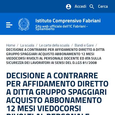
Vai ai contenuti
Accedi
Cerca
Vai al menu di navigazione
Vai al footer
Istituto Comprensivo Fabriani
Attiva / disattiva la navigazione
Sito web ufficiale dell'IC Fabriani -
Spilamberto
Home
/
La scuola
/
Le carte della scuola
/
Bandi e Gare
/
DECISIONE A CONTRARRE PER AFFIDAMENTO DIRETTO A DITTA
GRUPPO SPAGGIARI ACQUISTO ABBONAMENTO 12 MESI
VIEDOCORSI RIVOLTI AL PERSONALE DOCENTE ED ATA SULLA
SICUREZZA DEI LAVORATORI AI SENSI DEL D.LGS 81/2008
DECISIONE A CONTRARRE
PER AFFIDAMENTO DIRETTO
A DITTA GRUPPO SPAGGIARI
ACQUISTO ABBONAMENTO
12 MESI VIEDOCORSI