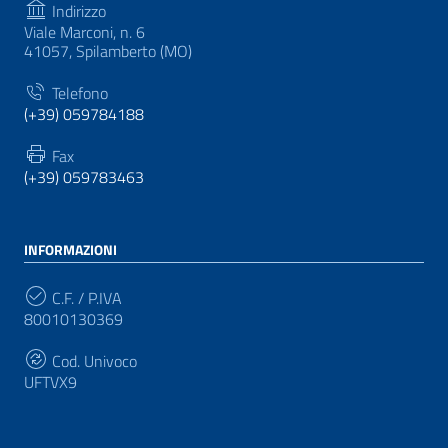
Indirizzo
Viale Marconi, n. 6
41057, Spilamberto (MO)
Telefono
(+39) 059784188
Fax
(+39) 059783463
INFORMAZIONI
C.F. / P.IVA
80010130369
Cod. Univoco
UFTVX9