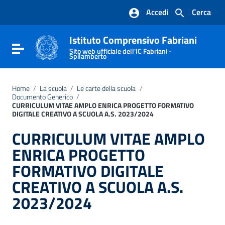
Vai ai contenuti
Accedi
Cerca
Vai al menu di navigazione
Vai al footer
Istituto Comprensivo Fabriani
Attiva / disattiva la navigazione
Sito web ufficiale dell'IC Fabriani -
Spilamberto
Home
/
La scuola
/
Le carte della scuola
/
Documento Generico
/
CURRICULUM VITAE AMPLO ENRICA PROGETTO FORMATIVO
DIGITALE CREATIVO A SCUOLA A.S. 2023/2024
CURRICULUM VITAE AMPLO
ENRICA PROGETTO
FORMATIVO DIGITALE
CREATIVO A SCUOLA A.S.
2023/2024