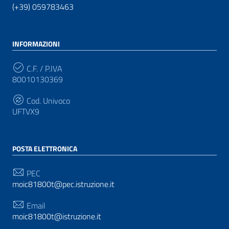
(+39) 059783463
INFORMAZIONI
C.F. / P.IVA
80010130369
Cod. Univoco
UFTVX9
POSTA ELETTRONICA
PEC
moic81800t@pec.istruzione.it
Email
moic81800t@istruzione.it