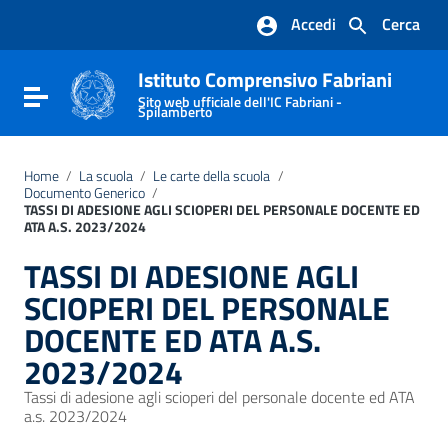
Vai ai contenuti
Accedi
Cerca
Vai al menu di navigazione
Vai al footer
Istituto Comprensivo Fabriani
Attiva / disattiva la navigazione
Sito web ufficiale dell'IC Fabriani -
Spilamberto
Home
/
La scuola
/
Le carte della scuola
/
Documento Generico
/
TASSI DI ADESIONE AGLI SCIOPERI DEL PERSONALE DOCENTE ED
ATA A.S. 2023/2024
TASSI DI ADESIONE AGLI
SCIOPERI DEL PERSONALE
DOCENTE ED ATA A.S.
2023/2024
Tassi di adesione agli scioperi del personale docente ed ATA
a.s. 2023/2024