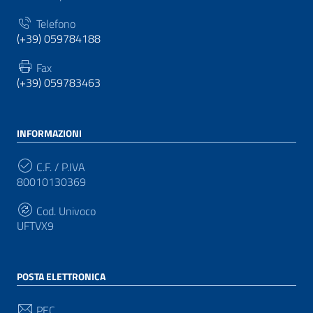
Telefono
(+39) 059784188
Fax
(+39) 059783463
INFORMAZIONI
C.F. / P.IVA
80010130369
Cod. Univoco
UFTVX9
POSTA ELETTRONICA
PEC