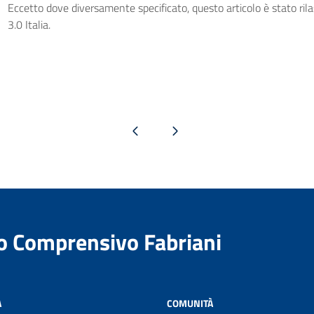
Eccetto dove diversamente specificato, questo articolo è stato ri
3.0 Italia.
Pagina precedente
Pagina successiva
to Comprensivo Fabriani
A
COMUNITÀ