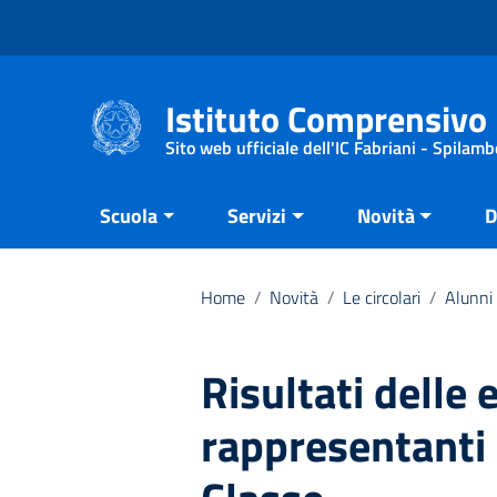
Vai ai contenuti
Vai al menu di navigazione
Vai al footer
Istituto Comprensivo 
Sito web ufficiale dell'IC Fabriani - Spilamb
Scuola
Servizi
Novità
D
Home
/
Novità
/
Le circolari
/
Alunni 
Risultati delle 
rappresentanti 