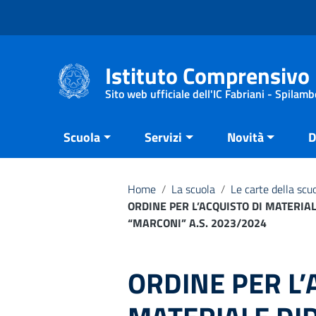
Vai ai contenuti
Vai al menu di navigazione
Vai al footer
Istituto Comprensivo 
Sito web ufficiale dell'IC Fabriani - Spilamb
Scuola
Servizi
Novità
D
Home
/
La scuola
/
Le carte della scu
ORDINE PER L’ACQUISTO DI MATERIA
“MARCONI” A.S. 2023/2024
ORDINE PER L’