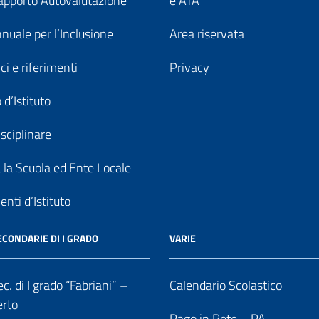
pporto Autovalutazione
e ATA
nuale per l’Inclusione
Area riservata
ici e riferimenti
Privacy
 d’Istituto
sciplinare
a la Scuola ed Ente Locale
nti d’Istituto
ECONDARIE DI I GRADO
VARIE
c. di I grado “Fabriani” –
Calendario Scolastico
erto
Pago in Rete – PA