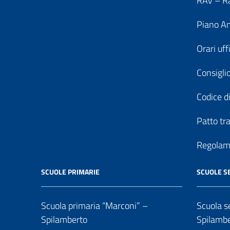
RAV – Ra
Piano An
Orari uff
Consiglio
Codice di
Patto tr
Regolame
SCUOLE PRIMARIE
SCUOLE S
Scuola primaria “Marconi” –
Scuola se
Spilamberto
Spilamb