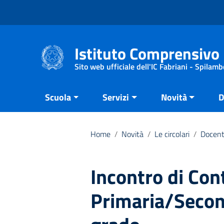
Vai ai contenuti
Vai al menu di navigazione
Vai al footer
Istituto Comprensivo 
Sito web ufficiale dell'IC Fabriani - Spilamb
Scuola
Servizi
Novità
D
Home
/
Novità
/
Le circolari
/
Docent
Incontro di Con
Primaria/Secon