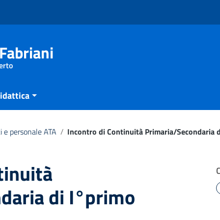
Fabriani
erto
idattica
i e personale ATA
/
Incontro di Continuità Primaria/Secondaria 
tinuità
daria di I°primo