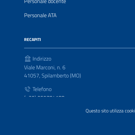
Personale docente
Personale ATA
RECAPITI
Indirizzo
Viale Marconi, n. 6
41057, Spilamberto (MO)
Telefono
(+39) 059784188
Questo sito utilizza cooki
Fax
(+39) 059783463