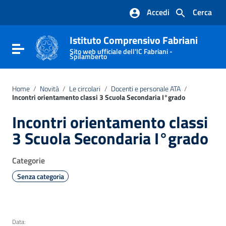
Vai ai contenuti
Accedi
Cerca
Vai al menu di navigazione
Vai al footer
Istituto Comprensivo Fabriani
Attiva / disattiva la navigazione
Sito web ufficiale dell'IC Fabriani -
Spilamberto
Home
/
Novità
/
Le circolari
/
Docenti e personale ATA
/
Incontri orientamento classi 3 Scuola Secondaria I°grado
Incontri orientamento classi
3 Scuola Secondaria I°grado
Categorie
Senza categoria
Data: