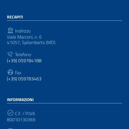
RECAPITI
Indirizzo
Viale Marconi, n. 6
41057, Spilamberto (MO)
Telefono
(+39) 059784188
Fax
(+39) 059783463
INFORMAZIONI
C.F. / P.IVA
80010130369