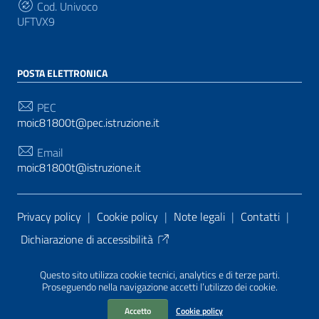
Cod. Univoco
UFTVX9
POSTA ELETTRONICA
PEC
moic81800t@pec.istruzione.it
Email
moic81800t@istruzione.it
Sezione Link Utili
Privacy policy
|
Cookie policy
|
Note legali
|
Contatti
|
Dichiarazione di accessibilità
Tema grafico
ItaliaWP2
| Basato sul
Prototipo per siti
Questo sito utilizza cookie tecnici, analytics e di terze parti.
PA di AgID
| Realizzato con
WordPress
da
Proseguendo nella navigazione accetti l’utilizzo dei cookie.
Mediasoft
s
Accetto
Cookie policy