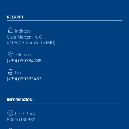
RECAPITI
Indirizzo
Viale Marconi, n. 6
41057, Spilamberto (MO)
Telefono
(+39) 059784188
Fax
(+39) 059783463
INFORMAZIONI
C.F. / P.IVA
80010130369