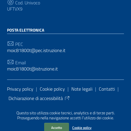
Cod. Univoco
UFTVX9
POSTA ELETTRONICA
PEC
moic81800t@pec.istruzione.it
Email
moic81800t@istruzione.it
Sezione Link Utili
Privacy policy
|
Cookie policy
|
Note legali
|
Contatti
|
Dichiarazione di accessibilità
Tema grafico
ItaliaWP2
| Basato sul
Prototipo per siti
Questo sito utilizza cookie tecnici, analytics e di terze parti.
PA di AgID
| Realizzato con
WordPress
da
Proseguendo nella navigazione accetti l’utilizzo dei cookie.
Mediasoft
s
Accetto
Cookie policy