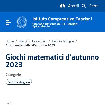
Vai ai contenuti
Accedi
Cerca
Vai al menu di navigazione
Vai al footer
Istituto Comprensivo Fabriani
Attiva / disattiva la navigazione
Sito web ufficiale dell'IC Fabriani -
Spilamberto
Home
/
Novità
/
Le circolari
/
Alunni e famiglie
/
Giochi matematici d’autunno 2023
Giochi matematici d’autunno
2023
Categorie
Senza categoria
Data: