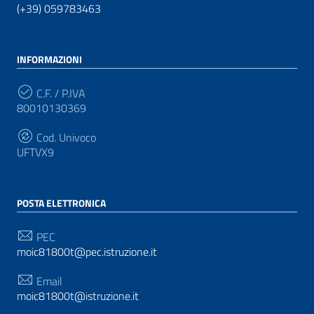
(+39) 059783463
INFORMAZIONI
C.F. / P.IVA
80010130369
Cod. Univoco
UFTVX9
POSTA ELETTRONICA
PEC
moic81800t@pec.istruzione.it
Email
moic81800t@istruzione.it