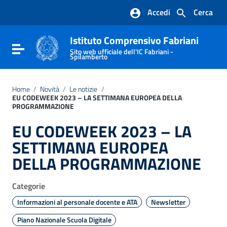
Vai ai contenuti
Accedi
Cerca
Vai al menu di navigazione
Vai al footer
Istituto Comprensivo Fabriani
Attiva / disattiva la navigazione
Sito web ufficiale dell'IC Fabriani -
Spilamberto
Home
/
Novità
/
Le notizie
/
EU CODEWEEK 2023 – LA SETTIMANA EUROPEA DELLA
PROGRAMMAZIONE
EU CODEWEEK 2023 – LA
SETTIMANA EUROPEA
DELLA PROGRAMMAZIONE
Categorie
Informazioni al personale docente e ATA
Newsletter
Piano Nazionale Scuola Digitale