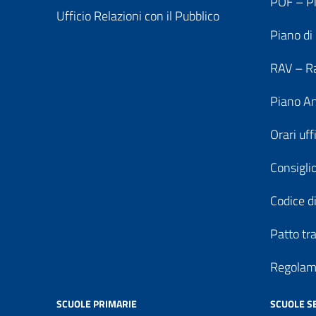
POF – Pi
Ufficio Relazioni con il Pubblico
Piano di
RAV – Ra
Piano An
Orari uff
Consiglio
Codice di
Patto tr
Regolame
SCUOLE PRIMARIE
SCUOLE S