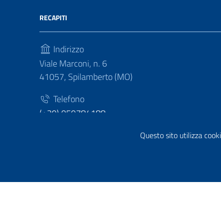
RECAPITI
Indirizzo
Viale Marconi, n. 6
41057, Spilamberto (MO)
Telefono
(+39) 059784188
Fax
Questo sito utilizza cooki
(+39) 059783463
Sezione Link Utili
Privacy policy
|
Cookie policy
|
Note legali
|
Contatti
|
Di
Tema grafico
ItaliaWP2
| Basato sul
Prototipo per sit