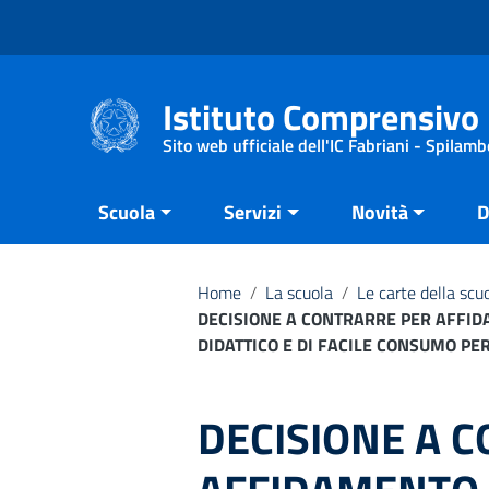
Vai ai contenuti
Vai al menu di navigazione
Vai al footer
Istituto Comprensivo 
Sito web ufficiale dell'IC Fabriani - Spilamb
Scuola
Servizi
Novità
D
Home
/
La scuola
/
Le carte della scu
DECISIONE A CONTRARRE PER AFFID
DIDATTICO E DI FACILE CONSUMO PE
DECISIONE A 