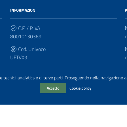
INFORMAZIONI
P
C.F. / P.IVA
80010130369
Cod. Univoco
UFTVX9
e tecnici, analytics e di terze parti. Proseguendo nella navigazione acc
Accetto
Cookie policy
chiarazione di accessibilità
i PA di AgID
| Realizzato con
WordPress
da
Mediasoft
s