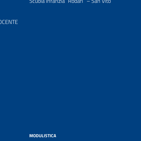
Scuola Infanzia “Rodari” – San Vito
 DOCENTE
MODULISTICA