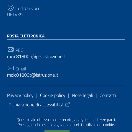
Cod. Univoco
UFTVX9
POSTA ELETTRONICA
PEC
moic81800t@pec.istruzione.it
Email
moic81800t@istruzione.it
Sezione Link Utili
Privacy policy
|
Cookie policy
|
Note legali
|
Contatti
|
Dichiarazione di accessibilità
Tema grafico
ItaliaWP2
| Basato sul
Prototipo per siti
Questo sito utilizza cookie tecnici, analytics e di terze parti.
PA di AgID
| Realizzato con
WordPress
da
Proseguendo nella navigazione accetti l’utilizzo dei cookie.