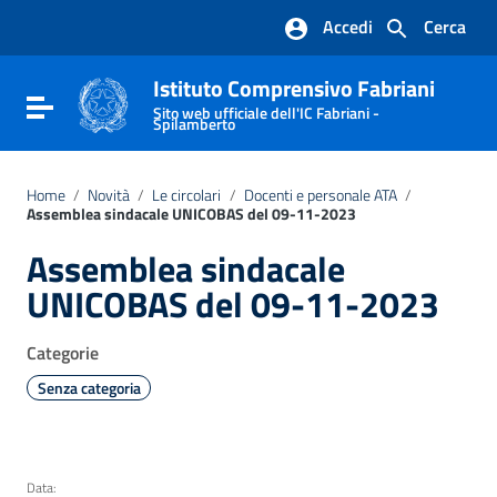
Vai ai contenuti
Accedi
Cerca
Vai al menu di navigazione
Vai al footer
Istituto Comprensivo Fabriani
Attiva / disattiva la navigazione
Sito web ufficiale dell'IC Fabriani -
Spilamberto
Home
/
Novità
/
Le circolari
/
Docenti e personale ATA
/
Assemblea sindacale UNICOBAS del 09-11-2023
Assemblea sindacale
UNICOBAS del 09-11-2023
Categorie
Senza categoria
Data: