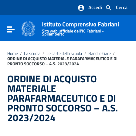
Vai ai contenuti
Accedi
Cerca
Vai al menu di navigazione
Vai al footer
Istituto Comprensivo Fabriani
Attiva / disattiva la navigazione
Sito web ufficiale dell'IC Fabriani -
Spilamberto
Home
/
La scuola
/
Le carte della scuola
/
Bandi e Gare
/
ORDINE DI ACQUISTO MATERIALE PARAFARMACEUTICO E DI
PRONTO SOCCORSO – A.S. 2023/2024
ORDINE DI ACQUISTO
MATERIALE
PARAFARMACEUTICO E DI
PRONTO SOCCORSO – A.S.
2023/2024