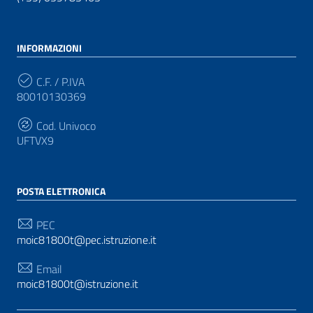
INFORMAZIONI
C.F. / P.IVA
80010130369
Cod. Univoco
UFTVX9
POSTA ELETTRONICA
PEC
moic81800t@pec.istruzione.it
Email
moic81800t@istruzione.it