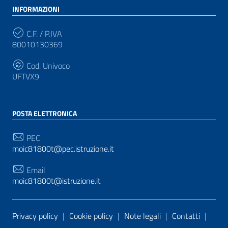
INFORMAZIONI
C.F. / P.IVA
80010130369
Cod. Univoco
UFTVX9
POSTA ELETTRONICA
PEC
moic81800t@pec.istruzione.it
Email
moic81800t@istruzione.it
Sezione Link Utili
Privacy policy
|
Cookie policy
|
Note legali
|
Contatti
|