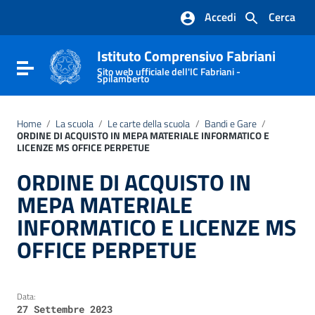
Vai ai contenuti
Accedi
Cerca
Vai al menu di navigazione
Vai al footer
Istituto Comprensivo Fabriani
Attiva / disattiva la navigazione
Sito web ufficiale dell'IC Fabriani -
Spilamberto
Home
/
La scuola
/
Le carte della scuola
/
Bandi e Gare
/
ORDINE DI ACQUISTO IN MEPA MATERIALE INFORMATICO E
LICENZE MS OFFICE PERPETUE
ORDINE DI ACQUISTO IN
MEPA MATERIALE
INFORMATICO E LICENZE MS
OFFICE PERPETUE
Data:
27 Settembre 2023