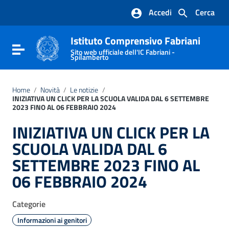
Vai ai contenuti
Accedi
Cerca
Vai al menu di navigazione
Vai al footer
Istituto Comprensivo Fabriani
Attiva / disattiva la navigazione
Sito web ufficiale dell'IC Fabriani -
Spilamberto
Home
/
Novità
/
Le notizie
/
INIZIATIVA UN CLICK PER LA SCUOLA VALIDA DAL 6 SETTEMBRE
2023 FINO AL 06 FEBBRAIO 2024
INIZIATIVA UN CLICK PER LA
SCUOLA VALIDA DAL 6
SETTEMBRE 2023 FINO AL
06 FEBBRAIO 2024
Categorie
Informazioni ai genitori