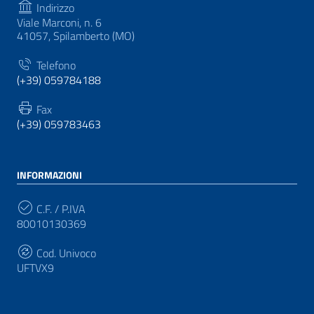
Indirizzo
Viale Marconi, n. 6
41057, Spilamberto (MO)
Telefono
(+39) 059784188
Fax
(+39) 059783463
INFORMAZIONI
C.F. / P.IVA
80010130369
Cod. Univoco
UFTVX9