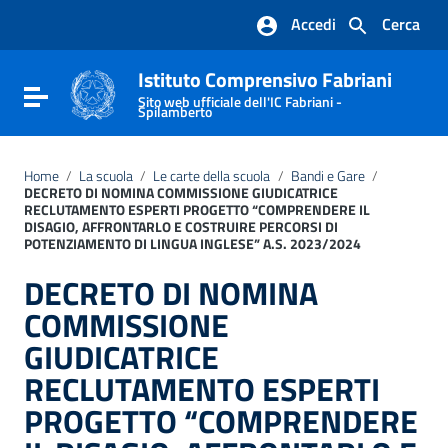
Vai ai contenuti
Accedi
Cerca
Vai al menu di navigazione
Vai al footer
Istituto Comprensivo Fabriani
Attiva / disattiva la navigazione
Sito web ufficiale dell'IC Fabriani -
Spilamberto
Home
/
La scuola
/
Le carte della scuola
/
Bandi e Gare
/
DECRETO DI NOMINA COMMISSIONE GIUDICATRICE
RECLUTAMENTO ESPERTI PROGETTO “COMPRENDERE IL
DISAGIO, AFFRONTARLO E COSTRUIRE PERCORSI DI
POTENZIAMENTO DI LINGUA INGLESE” A.S. 2023/2024
DECRETO DI NOMINA
COMMISSIONE
GIUDICATRICE
RECLUTAMENTO ESPERTI
PROGETTO “COMPRENDERE