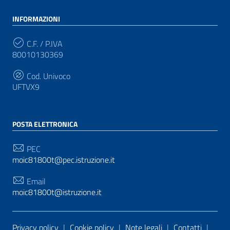
INFORMAZIONI
C.F. / P.IVA
80010130369
Cod. Univoco
UFTVX9
POSTA ELETTRONICA
PEC
moic81800t@pec.istruzione.it
Email
moic81800t@istruzione.it
Sezione Link Utili
Privacy policy
|
Cookie policy
|
Note legali
|
Contatti
|