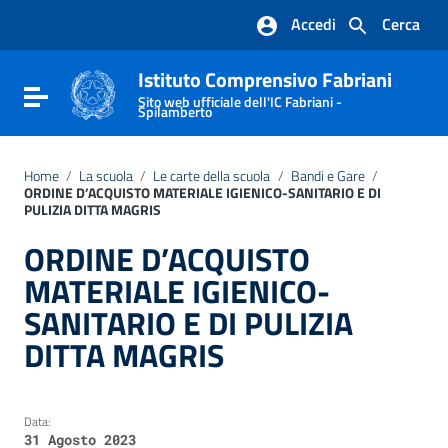
Vai ai contenuti
Accedi
Cerca
Vai al menu di navigazione
Vai al footer
Istituto Comprensivo Fabriani
Attiva / disattiva la navigazione
Sito web ufficiale dell'IC Fabriani -
Spilamberto
Home
/
La scuola
/
Le carte della scuola
/
Bandi e Gare
/
ORDINE D’ACQUISTO MATERIALE IGIENICO-SANITARIO E DI
PULIZIA DITTA MAGRIS
ORDINE D’ACQUISTO
MATERIALE IGIENICO-
SANITARIO E DI PULIZIA
DITTA MAGRIS
Data:
31 Agosto 2023