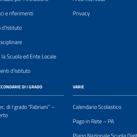
ici e riferimenti
Privacy
 d’Istituto
sciplinare
a la Scuola ed Ente Locale
nti d’Istituto
ECONDARIE DI I GRADO
VARIE
c. di I grado “Fabriani” –
Calendario Scolastico
erto
Pago in Rete – PA
Piano Nazionale Scuola Digi