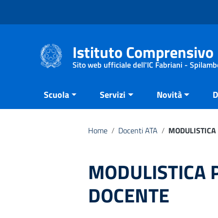
Vai ai contenuti
Vai al menu di navigazione
Vai al footer
Istituto Comprensivo 
Sito web ufficiale dell'IC Fabriani - Spilamb
Scuola
Servizi
Novità
D
Home
/
Docenti ATA
/
MODULISTICA
MODULISTICA 
DOCENTE