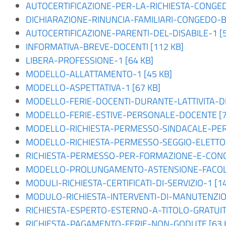
AUTOCERTIFICAZIONE-PER-LA-RICHIESTA-CONGED
DICHIARAZIONE-RINUNCIA-FAMILIARI-CONGEDO-BI
AUTOCERTIFICAZIONE-PARENTI-DEL-DISABILE-1 [5
INFORMATIVA-BREVE-DOCENTI [112 KB]
LIBERA-PROFESSIONE-1 [64 KB]
MODELLO-ALLATTAMENTO-1 [45 KB]
MODELLO-ASPETTATIVA-1 [67 KB]
MODELLO-FERIE-DOCENTI-DURANTE-LATTIVITA-DID
MODELLO-FERIE-ESTIVE-PERSONALE-DOCENTE [7
MODELLO-RICHIESTA-PERMESSO-SINDACALE-PER-
MODELLO-RICHIESTA-PERMESSO-SEGGIO-ELETTOR
RICHIESTA-PERMESSO-PER-FORMAZIONE-E-CONCO
MODELLO-PROLUNGAMENTO-ASTENSIONE-FACOLTA
MODULI-RICHIESTA-CERTIFICATI-DI-SERVIZIO-1 [14
MODULO-RICHIESTA-INTERVENTI-DI-MANUTENZION
RICHIESTA-ESPERTO-ESTERNO-A-TITOLO-GRATUITO
RICHIESTA-PAGAMENTO-FERIE-NON-GODUTE [63 