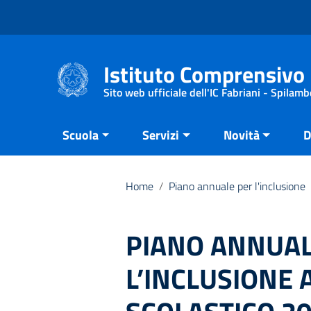
Vai ai contenuti
Vai al menu di navigazione
Vai al footer
Istituto Comprensivo 
Sito web ufficiale dell'IC Fabriani - Spilamb
Scuola
Servizi
Novità
D
Home
/
Piano annuale per l'inclusione
PIANO ANNUAL
L’INCLUSIONE