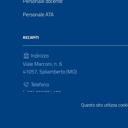
Personale docente
Personale ATA
RECAPITI
Indirizzo
Viale Marconi, n. 6
41057, Spilamberto (MO)
Telefono
(+39) 059784188
Questo sito utilizza cooki
Fax
(+39) 059783463