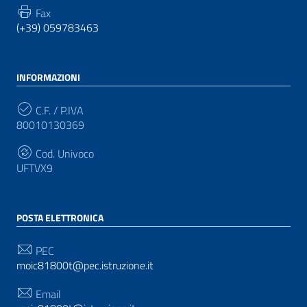
Fax
(+39) 059783463
INFORMAZIONI
C.F. / P.IVA
80010130369
Cod. Univoco
UFTVX9
POSTA ELETTRONICA
PEC
moic81800t@pec.istruzione.it
Email