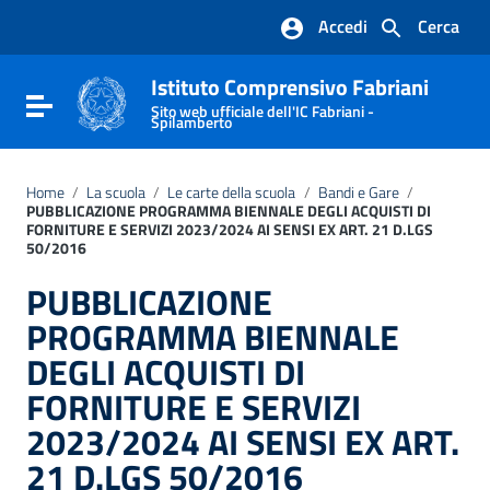
Vai ai contenuti
Accedi
Cerca
Vai al menu di navigazione
Vai al footer
Istituto Comprensivo Fabriani
Attiva / disattiva la navigazione
Sito web ufficiale dell'IC Fabriani -
Spilamberto
Home
/
La scuola
/
Le carte della scuola
/
Bandi e Gare
/
PUBBLICAZIONE PROGRAMMA BIENNALE DEGLI ACQUISTI DI
FORNITURE E SERVIZI 2023/2024 AI SENSI EX ART. 21 D.LGS
50/2016
PUBBLICAZIONE
PROGRAMMA BIENNALE
DEGLI ACQUISTI DI
FORNITURE E SERVIZI
2023/2024 AI SENSI EX ART.
21 D.LGS 50/2016