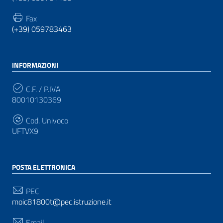
Fax
(+39) 059783463
INFORMAZIONI
C.F. / P.IVA
80010130369
Cod. Univoco
UFTVX9
POSTA ELETTRONICA
PEC
moic81800t@pec.istruzione.it
Email