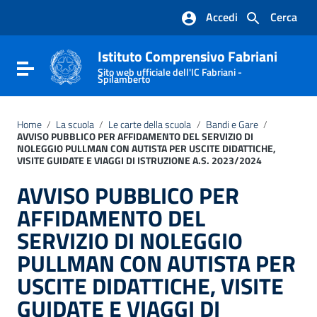
Vai ai contenuti
Accedi
Cerca
Vai al menu di navigazione
Vai al footer
Istituto Comprensivo Fabriani
Attiva / disattiva la navigazione
Sito web ufficiale dell'IC Fabriani -
Spilamberto
Home
/
La scuola
/
Le carte della scuola
/
Bandi e Gare
/
AVVISO PUBBLICO PER AFFIDAMENTO DEL SERVIZIO DI
NOLEGGIO PULLMAN CON AUTISTA PER USCITE DIDATTICHE,
VISITE GUIDATE E VIAGGI DI ISTRUZIONE A.S. 2023/2024
AVVISO PUBBLICO PER
AFFIDAMENTO DEL
SERVIZIO DI NOLEGGIO
PULLMAN CON AUTISTA PER
USCITE DIDATTICHE, VISITE
GUIDATE E VIAGGI DI