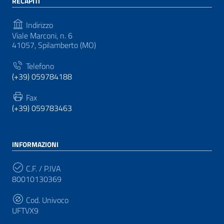
RECAPITI
Indirizzo
Viale Marconi, n. 6
41057, Spilamberto (MO)
Telefono
(+39) 059784188
Fax
(+39) 059783463
INFORMAZIONI
C.F. / P.IVA
80010130369
Cod. Univoco
UFTVX9