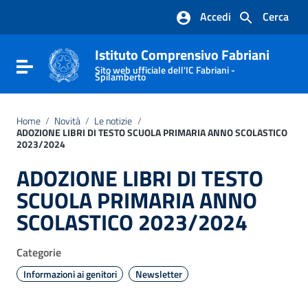
Vai ai contenuti
Accedi
Cerca
Vai al menu di navigazione
Vai al footer
Istituto Comprensivo Fabriani
Attiva / disattiva la navigazione
Sito web ufficiale dell'IC Fabriani -
Spilamberto
Home
/
Novità
/
Le notizie
/
ADOZIONE LIBRI DI TESTO SCUOLA PRIMARIA ANNO SCOLASTICO
2023/2024
ADOZIONE LIBRI DI TESTO
SCUOLA PRIMARIA ANNO
SCOLASTICO 2023/2024
Categorie
Informazioni ai genitori
Newsletter