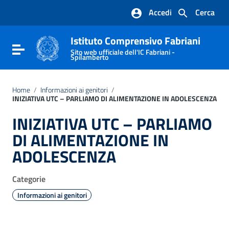
Vai ai contenuti
Accedi
Cerca
Vai al menu di navigazione
Vai al footer
Istituto Comprensivo Fabriani
Attiva / disattiva la navigazione
Sito web ufficiale dell'IC Fabriani -
Spilamberto
Home
/
Informazioni ai genitori
/
INIZIATIVA UTC – PARLIAMO DI ALIMENTAZIONE IN ADOLESCENZA
INIZIATIVA UTC – PARLIAMO
DI ALIMENTAZIONE IN
ADOLESCENZA
Categorie
Informazioni ai genitori