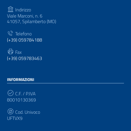
Indirizzo
Viale Marconi, n. 6
41057, Spilamberto (MO)
Telefono
(+39) 059784188
Fax
(+39) 059783463
INFORMAZIONI
C.F. / P.IVA
80010130369
Cod. Univoco
UFTVX9