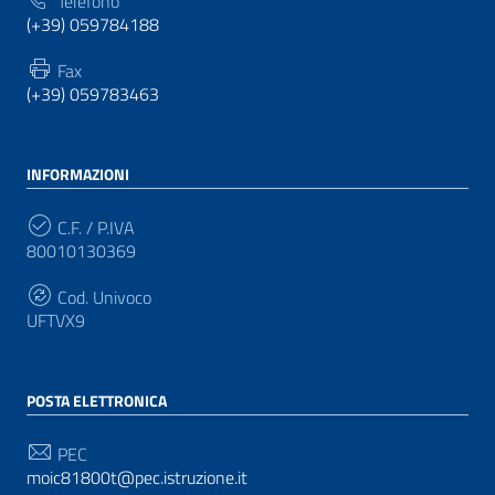
Telefono
(+39) 059784188
Fax
(+39) 059783463
INFORMAZIONI
C.F. / P.IVA
80010130369
Cod. Univoco
UFTVX9
POSTA ELETTRONICA
PEC
moic81800t@pec.istruzione.it