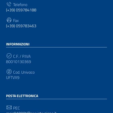
Telefono
(+39) 059784188
Fax
(+39) 059783463
INFORMAZIONI
C.F. / P.IVA
80010130369
Cod. Univoco
UFTVX9
POSTA ELETTRONICA
PEC