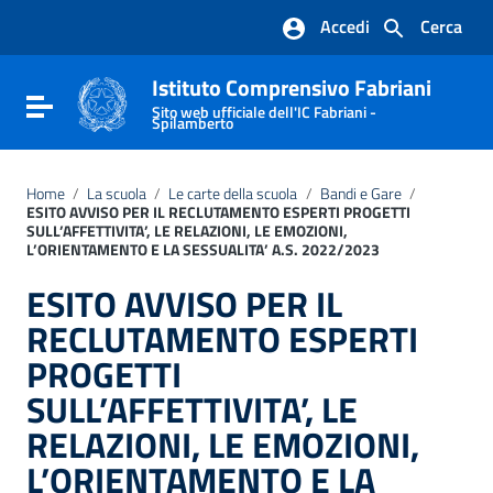
Vai ai contenuti
Accedi
Cerca
Vai al menu di navigazione
Vai al footer
Istituto Comprensivo Fabriani
Attiva / disattiva la navigazione
Sito web ufficiale dell'IC Fabriani -
Spilamberto
Home
/
La scuola
/
Le carte della scuola
/
Bandi e Gare
/
ESITO AVVISO PER IL RECLUTAMENTO ESPERTI PROGETTI
SULL’AFFETTIVITA’, LE RELAZIONI, LE EMOZIONI,
L’ORIENTAMENTO E LA SESSUALITA’ A.S. 2022/2023
ESITO AVVISO PER IL
RECLUTAMENTO ESPERTI
PROGETTI
SULL’AFFETTIVITA’, LE
RELAZIONI, LE EMOZIONI,
L’ORIENTAMENTO E LA