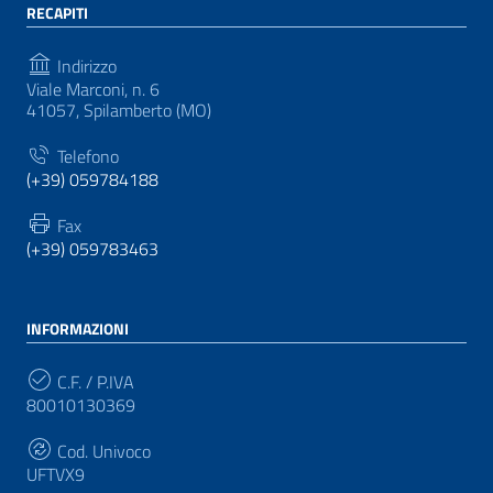
RECAPITI
Indirizzo
Viale Marconi, n. 6
41057, Spilamberto (MO)
Telefono
(+39) 059784188
Fax
(+39) 059783463
INFORMAZIONI
C.F. / P.IVA
80010130369
Cod. Univoco
UFTVX9