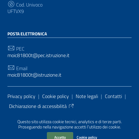
Cod. Univoco
UFTVX9
POSTA ELETTRONICA
PEC
moic81800t@pec.istruzione.it
Email
moic81800t@istruzione.it
Sezione Link Utili
Privacy policy
|
Cookie policy
|
Note legali
|
Contatti
|
Dichiarazione di accessibilità
Tema grafico
ItaliaWP2
| Basato sul
Prototipo per siti
Questo sito utilizza cookie tecnici, analytics e di terze parti.
PA di AgID
| Realizzato con
WordPress
da
Proseguendo nella navigazione accetti l’utilizzo dei cookie.
Mediasoft
s
Accetto
Cookie policy