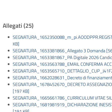
Allegati (25)
SEGNATURA_1652350088_m_pi.AOODPPR.REGISTRO
KB]
SEGNATURA_1653381866_Allegato 3 Domanda [56
SEGNATURA_1653381867_PA Digitale 2026 Candida
SEGNATURA_1653563788_EMAIL CONFERMA ACCE
SEGNATURA_1653565710_DETTAGLIO_CUP_J41F2
SEGNATURA_1662028631_Decreto di finanziamento 1.
SEGNATURA_1678452670_DECRETO ASSEGNAZION
[197 KB]
SEGNATURA_1665661786_CURRICULUM VITAE SILVI
SEGNATURA_1681981919_DICHIARAZIONE INESIST
[191 KB]