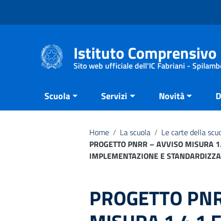
Vai ai contenuti
Vai al menu di navigazione
Vai al footer
Istituto Comprensivo 
Sito web ufficiale dell'IC Fabriani - Spilamb
Scuola
Servizi
Novità
D
Home
/
La scuola
/
Le carte della scu
PROGETTO PNRR – AVVISO MISURA 1.4
IMPLEMENTAZIONE E STANDARDIZZAZ
PROGETTO PNR