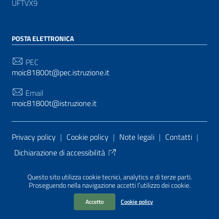
UFTVX9
POSTA ELETTRONICA
PEC
moic81800t@pec.istruzione.it
Email
moic81800t@istruzione.it
Sezione Link Utili
Privacy policy
|
Cookie policy
|
Note legali
|
Contatti
|
Dichiarazione di accessibilità
Tema grafico
ItaliaWP2
| Basato sul
Prototipo per siti
Questo sito utilizza cookie tecnici, analytics e di terze parti.
PA di AgID
| Realizzato con
WordPress
da
Proseguendo nella navigazione accetti l’utilizzo dei cookie.
Mediasoft
s
Accetto
Cookie policy