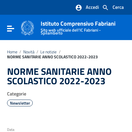
Vai ai contenuti
Accedi
Cerca
Vai al menu di navigazione
Vai al footer
Istituto Comprensivo Fabriani
Attiva / disattiva la navigazione
Sito web ufficiale dell'IC Fabriani -
Spilamberto
Home
/
Novità
/
Le notizie
/
NORME SANITARIE ANNO SCOLASTICO 2022-2023
NORME SANITARIE ANNO
SCOLASTICO 2022-2023
Categorie
Newsletter
Data: