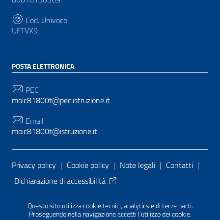
Cod. Univoco
UFTVX9
POSTA ELETTRONICA
PEC
moic81800t@pec.istruzione.it
Email
moic81800t@istruzione.it
Sezione Link Utili
Privacy policy
|
Cookie policy
|
Note legali
|
Contatti
|
Dichiarazione di accessibilità
Tema grafico
ItaliaWP2
| Basato sul
Prototipo per siti
Questo sito utilizza cookie tecnici, analytics e di terze parti.
PA di AgID
| Realizzato con
WordPress
da
Proseguendo nella navigazione accetti l’utilizzo dei cookie.