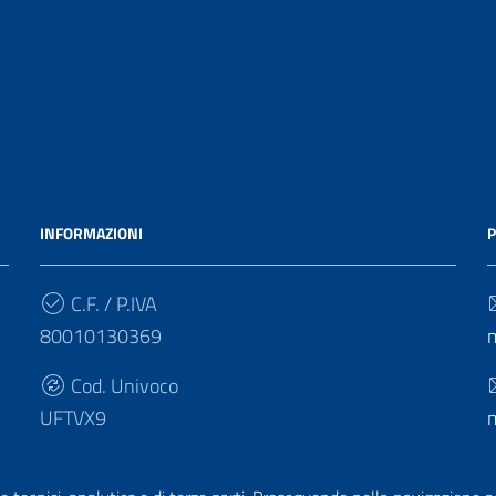
INFORMAZIONI
P
C.F. / P.IVA
80010130369
Cod. Univoco
UFTVX9