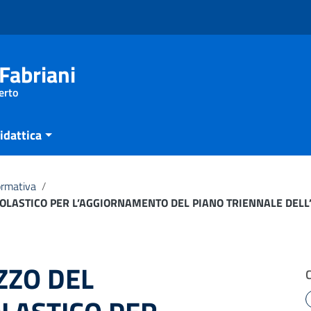
Fabriani
erto
idattica
ormativa
/
SCOLASTICO PER L’AGGIORNAMENTO DEL PIANO TRIENNALE DEL
IZZO DEL