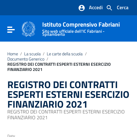
Vai ai contenuti
Accedi
Cerca
Vai al menu di navigazione
Vai al footer
Istituto Comprensivo Fabriani
Attiva / disattiva la navigazione
Sito web ufficiale dell'IC Fabriani -
Spilamberto
Home
/
La scuola
/
Le carte della scuola
/
Documento Generico
/
REGISTRO DEI CONTRATTI ESPERTI ESTERNI ESERCIZIO
FINANZIARIO 2021
REGISTRO DEI CONTRATTI
ESPERTI ESTERNI ESERCIZIO
FINANZIARIO 2021
REGISTRO DEI CONTRATTI ESPERTI ESTERNI ESERCIZIO
FINANZIARIO 2021
Data: