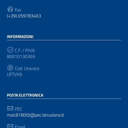
Fax
(+39) 059783463
INFORMAZIONI
C.F. / P.IVA
80010130369
Cod. Univoco
UFTVX9
POSTA ELETTRONICA
PEC
moic81800t@pec.istruzione.it
Email