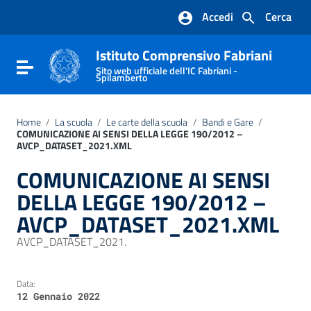
Vai ai contenuti
Accedi
Cerca
Vai al menu di navigazione
Vai al footer
Istituto Comprensivo Fabriani
Attiva / disattiva la navigazione
Sito web ufficiale dell'IC Fabriani -
Spilamberto
Home
/
La scuola
/
Le carte della scuola
/
Bandi e Gare
/
COMUNICAZIONE AI SENSI DELLA LEGGE 190/2012 –
AVCP_DATASET_2021.XML
COMUNICAZIONE AI SENSI
DELLA LEGGE 190/2012 –
AVCP_DATASET_2021.XML
AVCP_DATASET_2021.
Data:
12 Gennaio 2022