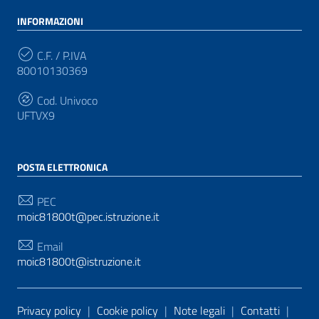
INFORMAZIONI
C.F. / P.IVA
80010130369
Cod. Univoco
UFTVX9
POSTA ELETTRONICA
PEC
moic81800t@pec.istruzione.it
Email
moic81800t@istruzione.it
Sezione Link Utili
Privacy policy
|
Cookie policy
|
Note legali
|
Contatti
|