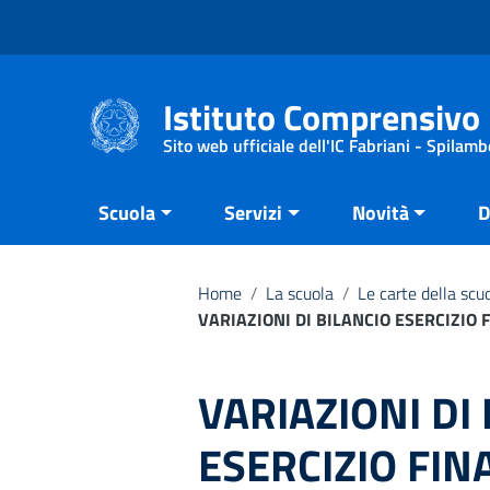
Vai ai contenuti
Vai al menu di navigazione
Vai al footer
Istituto Comprensivo 
Sito web ufficiale dell'IC Fabriani - Spilamb
Scuola
Servizi
Novità
D
Home
/
La scuola
/
Le carte della scu
VARIAZIONI DI BILANCIO ESERCIZIO 
VARIAZIONI DI
ESERCIZIO FIN