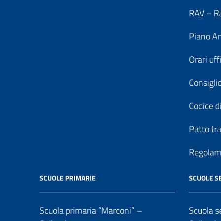
RAV – Ra
Piano An
Orari uff
Consiglio
Codice di
Patto tr
Regolame
SCUOLE PRIMARIE
SCUOLE S
Scuola primaria “Marconi” –
Scuola se