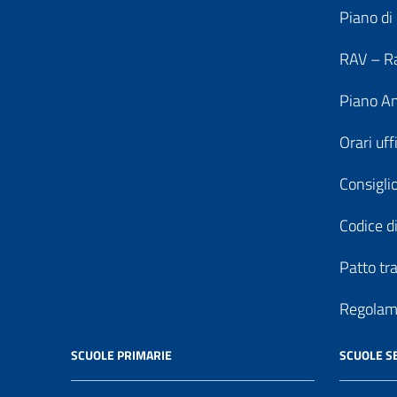
Piano di
RAV – Ra
Piano An
Orari uff
Consiglio
Codice di
Patto tr
Regolame
SCUOLE PRIMARIE
SCUOLE S