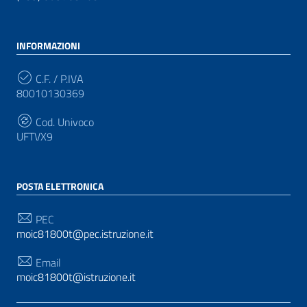
INFORMAZIONI
C.F. / P.IVA
80010130369
Cod. Univoco
UFTVX9
POSTA ELETTRONICA
PEC
moic81800t@pec.istruzione.it
Email
moic81800t@istruzione.it