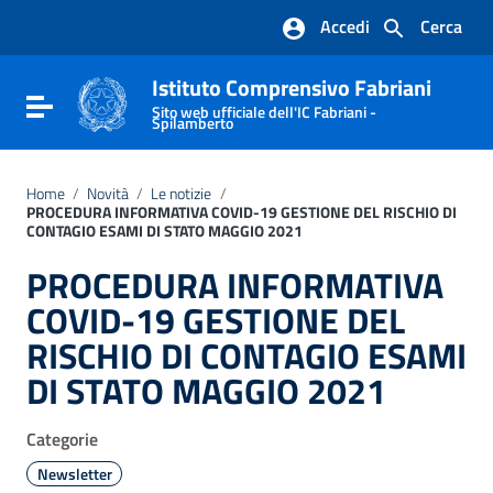
Vai ai contenuti
Accedi
Cerca
Vai al menu di navigazione
Vai al footer
Istituto Comprensivo Fabriani
Attiva / disattiva la navigazione
Sito web ufficiale dell'IC Fabriani -
Spilamberto
Home
/
Novità
/
Le notizie
/
PROCEDURA INFORMATIVA COVID-19 GESTIONE DEL RISCHIO DI
CONTAGIO ESAMI DI STATO MAGGIO 2021
PROCEDURA INFORMATIVA
COVID-19 GESTIONE DEL
RISCHIO DI CONTAGIO ESAMI
DI STATO MAGGIO 2021
Categorie
Newsletter