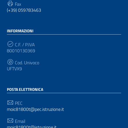
Fax
(+39) 059783463
INFORMAZIONI
C.F. / P.IVA
80010130369
Cod. Univoco
UFTVX9
POSTA ELETTRONICA
PEC
moic81800t@pec.istruzione.it
Email
moic81800t@istruzione.it