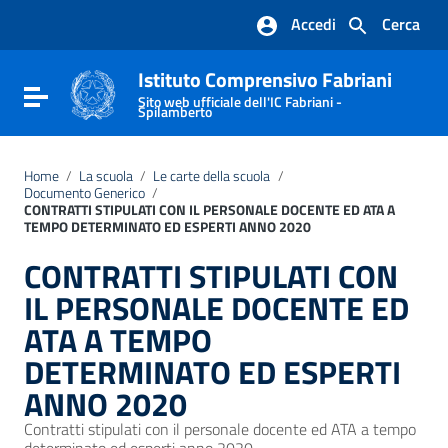
Vai ai contenuti
Accedi
Cerca
Vai al menu di navigazione
Vai al footer
Istituto Comprensivo Fabriani
Attiva / disattiva la navigazione
Sito web ufficiale dell'IC Fabriani -
Spilamberto
Home
/
La scuola
/
Le carte della scuola
/
Documento Generico
/
CONTRATTI STIPULATI CON IL PERSONALE DOCENTE ED ATA A
TEMPO DETERMINATO ED ESPERTI ANNO 2020
CONTRATTI STIPULATI CON
IL PERSONALE DOCENTE ED
ATA A TEMPO
DETERMINATO ED ESPERTI
ANNO 2020
Contratti stipulati con il personale docente ed ATA a tempo