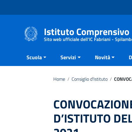
Vai ai contenuti
Vai al menu di navigazione
Vai al footer
Istituto Comprensivo 
Sito web ufficiale dell'IC Fabriani - Spilamb
Scuola
Servizi
Novità
D
Home
/
Consiglio d'Istituto
/
CONVOCA
CONVOCAZIONE
D’ISTITUTO DE