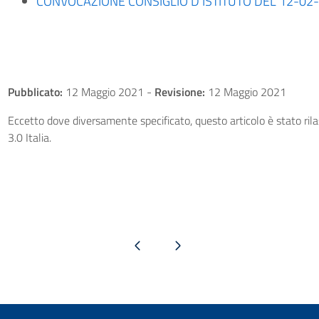
CONVOCAZIONE CONSIGLIO D'ISTITUTO DEL 12-02-2
Pubblicato:
12 Maggio 2021
-
Revisione:
12 Maggio 2021
Eccetto dove diversamente specificato, questo articolo è stato ri
3.0 Italia.
Pagina precedente
Pagina successiva