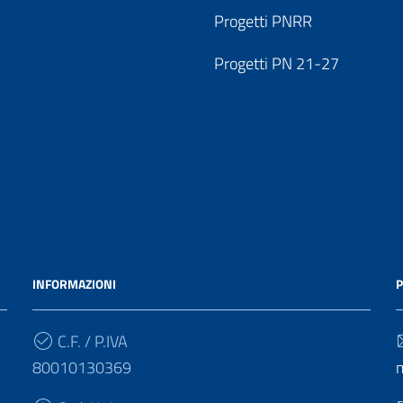
Progetti PNRR
Progetti PN 21-27
INFORMAZIONI
P
C.F. / P.IVA
80010130369