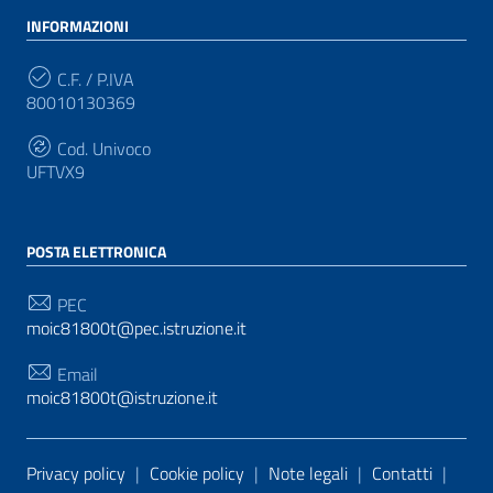
INFORMAZIONI
C.F. / P.IVA
80010130369
Cod. Univoco
UFTVX9
POSTA ELETTRONICA
PEC
moic81800t@pec.istruzione.it
Email
moic81800t@istruzione.it
Sezione Link Utili
Privacy policy
|
Cookie policy
|
Note legali
|
Contatti
|