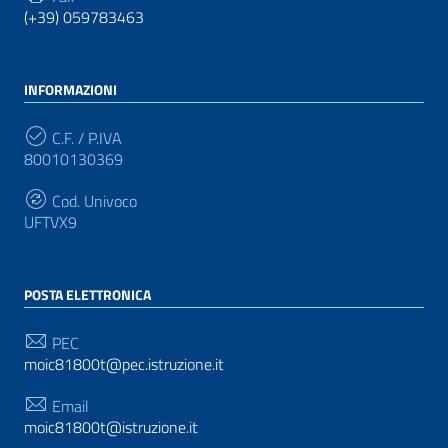
(+39) 059783463
INFORMAZIONI
C.F. / P.IVA
80010130369
Cod. Univoco
UFTVX9
POSTA ELETTRONICA
PEC
moic81800t@pec.istruzione.it
Email
moic81800t@istruzione.it