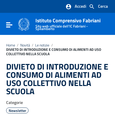
Vai ai contenuti
Accedi
Cerca
Vai al menu di navigazione
Vai al footer
Istituto Comprensivo Fabriani
Attiva / disattiva la navigazione
Sito web ufficiale dell'IC Fabriani -
Spilamberto
Home
/
Novità
/
Le notizie
/
DIVIETO DI INTRODUZIONE E CONSUMO DI ALIMENTI AD USO
COLLETTIVO NELLA SCUOLA
DIVIETO DI INTRODUZIONE E
CONSUMO DI ALIMENTI AD
USO COLLETTIVO NELLA
SCUOLA
Categorie
Newsletter