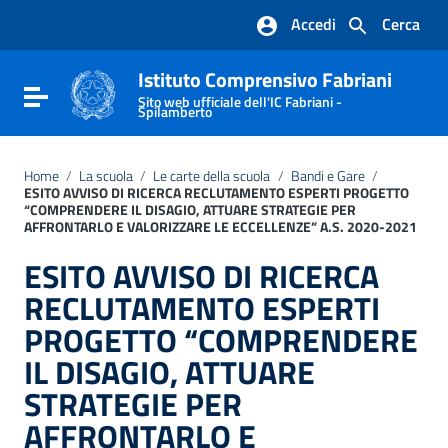
Vai ai contenuti
Accedi
Cerca
Vai al menu di navigazione
Vai al footer
Istituto Comprensivo Fabriani
Attiva / disattiva la navigazione
Sito web ufficiale dell'IC Fabriani -
Spilamberto
Home
/
La scuola
/
Le carte della scuola
/
Bandi e Gare
/
ESITO AVVISO DI RICERCA RECLUTAMENTO ESPERTI PROGETTO
“COMPRENDERE IL DISAGIO, ATTUARE STRATEGIE PER
AFFRONTARLO E VALORIZZARE LE ECCELLENZE” A.S. 2020-2021
ESITO AVVISO DI RICERCA
RECLUTAMENTO ESPERTI
PROGETTO “COMPRENDERE
IL DISAGIO, ATTUARE
STRATEGIE PER
AFFRONTARLO E