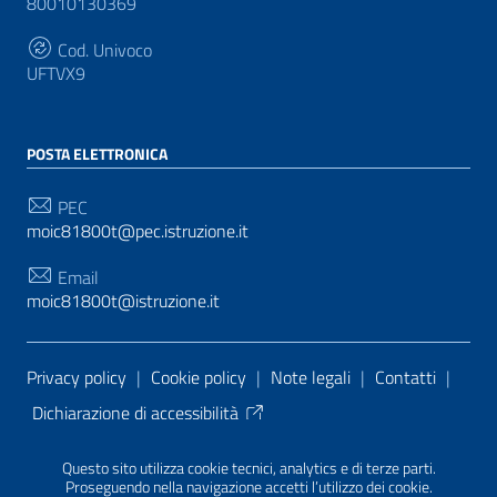
80010130369
Cod. Univoco
UFTVX9
POSTA ELETTRONICA
PEC
moic81800t@pec.istruzione.it
Email
moic81800t@istruzione.it
Sezione Link Utili
Privacy policy
|
Cookie policy
|
Note legali
|
Contatti
|
Dichiarazione di accessibilità
Tema grafico
ItaliaWP2
| Basato sul
Prototipo per siti
Questo sito utilizza cookie tecnici, analytics e di terze parti.
PA di AgID
| Realizzato con
WordPress
da
Proseguendo nella navigazione accetti l’utilizzo dei cookie.